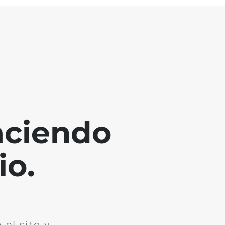
aciendo
io.
el sito y