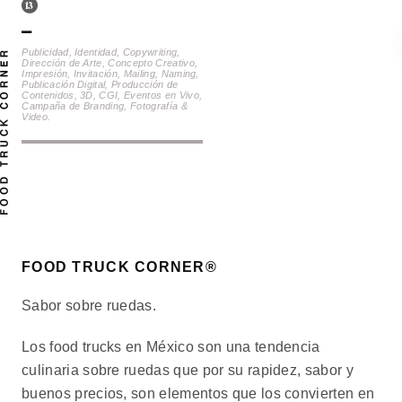
Publicidad, Identidad, Copywriting,
Dirección de Arte, Concepto Creativo,
Impresión, Invitación, Mailing, Naming,
Publicación Digital, Producción de
Contenidos, 3D, CGI, Eventos en Vivo,
Campaña de Branding, Fotografía &
Video.
FOOD TRUCK CORNER®
Sabor sobre ruedas.
Los food trucks en México son una tendencia
culinaria sobre ruedas que por su rapidez, sabor y
buenos precios, son elementos que los convierten en